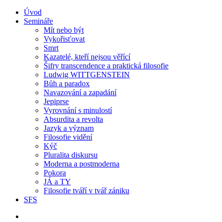
Úvod
Semináře
Mít nebo být
Vykořisťovat
Smrt
Kazatelé, kteří nejsou věřící
Šifry transcendence a praktická filosofie
Ludwig WITTGENSTEIN
Bůh a paradox
Navazování a zapadání
Jepiprse
Vyrovnání s minulostí
Absurdita a revolta
Jazyk a význam
Filosofie vidění
Kýč
Pluralita diskursu
Moderna a postmoderna
Pokora
JÁ a TY
Filosofie tváří v tvář zániku
SFS