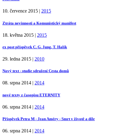
10. července 2015
|
2015
Ztráta nevinnosti a Komunistický manifest
18. května 2015
|
2015
ex post příspěvek C. G. Jung, T. Halík
29. ledna 2015
|
2010
Nový text - studie sdružení Cesta domů
08. srpna 2014
|
2014
nové texty z časopisu ETERNITY
06. srpna 2014
|
2014
Příspěvek Petra M - Jean Améry - Smrt v životě a díle
06. srpna 2014
|
2014