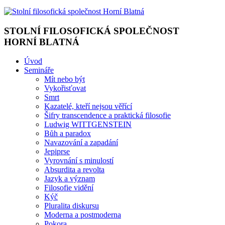
STOLNÍ FILOSOFICKÁ SPOLEČNOST
HORNÍ BLATNÁ
Úvod
Semináře
Mít nebo být
Vykořisťovat
Smrt
Kazatelé, kteří nejsou věřící
Šifry transcendence a praktická filosofie
Ludwig WITTGENSTEIN
Bůh a paradox
Navazování a zapadání
Jepiprse
Vyrovnání s minulostí
Absurdita a revolta
Jazyk a význam
Filosofie vidění
Kýč
Pluralita diskursu
Moderna a postmoderna
Pokora