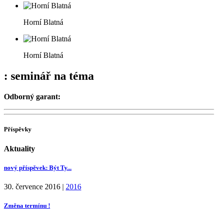
Horní Blatná
Horní Blatná
: seminář na téma
Odborný garant:
Příspěvky
Aktuality
nový příspěvek: Být Ty...
30. července 2016
|
2016
Změna termínu !