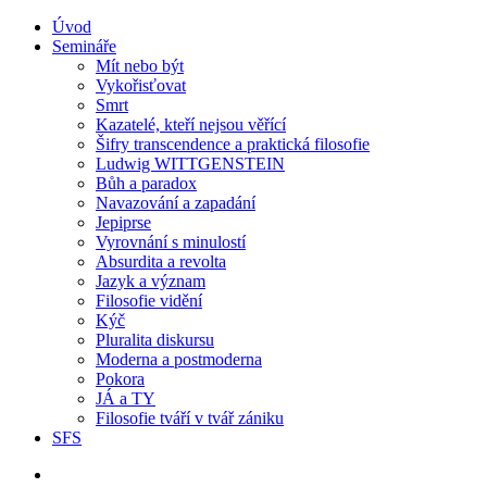
Úvod
Semináře
Mít nebo být
Vykořisťovat
Smrt
Kazatelé, kteří nejsou věřící
Šifry transcendence a praktická filosofie
Ludwig WITTGENSTEIN
Bůh a paradox
Navazování a zapadání
Jepiprse
Vyrovnání s minulostí
Absurdita a revolta
Jazyk a význam
Filosofie vidění
Kýč
Pluralita diskursu
Moderna a postmoderna
Pokora
JÁ a TY
Filosofie tváří v tvář zániku
SFS