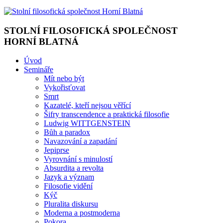
STOLNÍ FILOSOFICKÁ SPOLEČNOST
HORNÍ BLATNÁ
Úvod
Semináře
Mít nebo být
Vykořisťovat
Smrt
Kazatelé, kteří nejsou věřící
Šifry transcendence a praktická filosofie
Ludwig WITTGENSTEIN
Bůh a paradox
Navazování a zapadání
Jepiprse
Vyrovnání s minulostí
Absurdita a revolta
Jazyk a význam
Filosofie vidění
Kýč
Pluralita diskursu
Moderna a postmoderna
Pokora