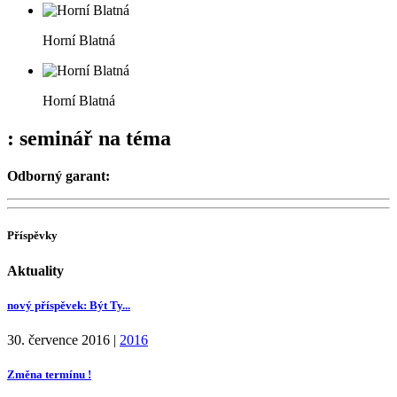
Horní Blatná
Horní Blatná
: seminář na téma
Odborný garant:
Příspěvky
Aktuality
nový příspěvek: Být Ty...
30. července 2016
|
2016
Změna termínu !