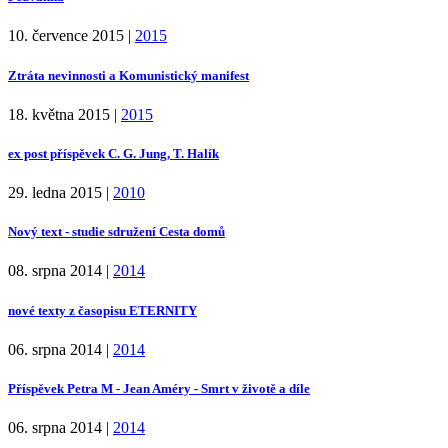
10. července 2015
|
2015
Ztráta nevinnosti a Komunistický manifest
18. května 2015
|
2015
ex post příspěvek C. G. Jung, T. Halík
29. ledna 2015
|
2010
Nový text - studie sdružení Cesta domů
08. srpna 2014
|
2014
nové texty z časopisu ETERNITY
06. srpna 2014
|
2014
Příspěvek Petra M - Jean Améry - Smrt v životě a díle
06. srpna 2014
|
2014