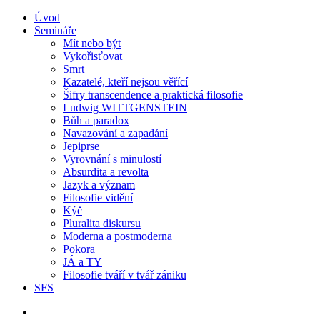
Úvod
Semináře
Mít nebo být
Vykořisťovat
Smrt
Kazatelé, kteří nejsou věřící
Šifry transcendence a praktická filosofie
Ludwig WITTGENSTEIN
Bůh a paradox
Navazování a zapadání
Jepiprse
Vyrovnání s minulostí
Absurdita a revolta
Jazyk a význam
Filosofie vidění
Kýč
Pluralita diskursu
Moderna a postmoderna
Pokora
JÁ a TY
Filosofie tváří v tvář zániku
SFS