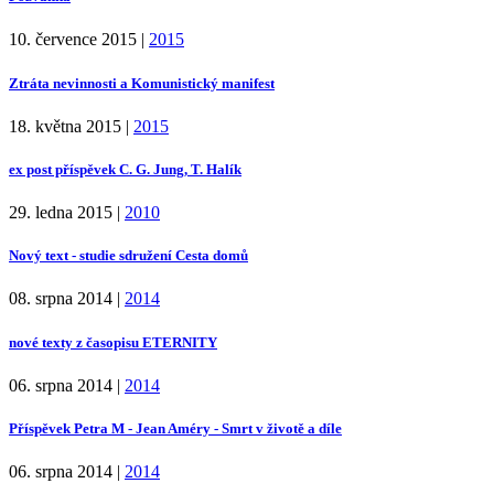
10. července 2015
|
2015
Ztráta nevinnosti a Komunistický manifest
18. května 2015
|
2015
ex post příspěvek C. G. Jung, T. Halík
29. ledna 2015
|
2010
Nový text - studie sdružení Cesta domů
08. srpna 2014
|
2014
nové texty z časopisu ETERNITY
06. srpna 2014
|
2014
Příspěvek Petra M - Jean Améry - Smrt v životě a díle
06. srpna 2014
|
2014