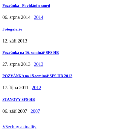
Pozvánka - Povídání o smrti
06. srpna 2014
|
2014
Fotogalerie
12. září 2013
Pozvánka na 16. seminář SFS HB
27. srpna 2013
|
2013
POZVÁNKA na 15.seminář SFS-HB 2012
17. října 2011
|
2012
STANOVY SFS-HB
06. září 2007
|
2007
Všechny aktuality