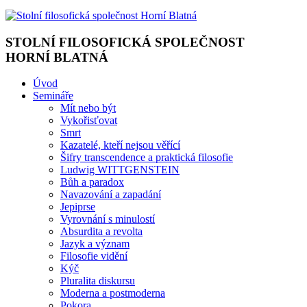
STOLNÍ FILOSOFICKÁ SPOLEČNOST
HORNÍ BLATNÁ
Úvod
Semináře
Mít nebo být
Vykořisťovat
Smrt
Kazatelé, kteří nejsou věřící
Šifry transcendence a praktická filosofie
Ludwig WITTGENSTEIN
Bůh a paradox
Navazování a zapadání
Jepiprse
Vyrovnání s minulostí
Absurdita a revolta
Jazyk a význam
Filosofie vidění
Kýč
Pluralita diskursu
Moderna a postmoderna
Pokora