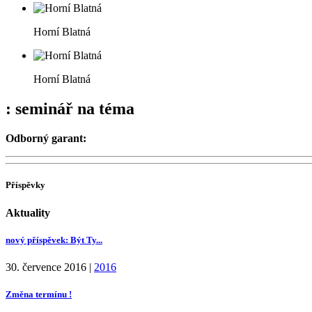
Horní Blatná
Horní Blatná
: seminář na téma
Odborný garant:
Příspěvky
Aktuality
nový příspěvek: Být Ty...
30. července 2016
|
2016
Změna termínu !