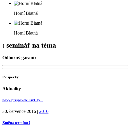
Horní Blatná
Horní Blatná
: seminář na téma
Odborný garant:
Příspěvky
Aktuality
nový příspěvek: Být Ty...
30. července 2016
|
2016
Změna termínu !