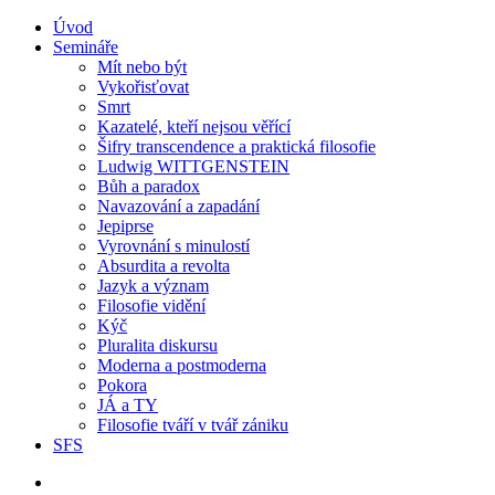
Úvod
Semináře
Mít nebo být
Vykořisťovat
Smrt
Kazatelé, kteří nejsou věřící
Šifry transcendence a praktická filosofie
Ludwig WITTGENSTEIN
Bůh a paradox
Navazování a zapadání
Jepiprse
Vyrovnání s minulostí
Absurdita a revolta
Jazyk a význam
Filosofie vidění
Kýč
Pluralita diskursu
Moderna a postmoderna
Pokora
JÁ a TY
Filosofie tváří v tvář zániku
SFS