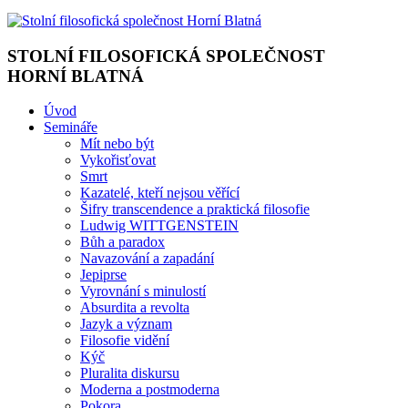
STOLNÍ FILOSOFICKÁ SPOLEČNOST
HORNÍ BLATNÁ
Úvod
Semináře
Mít nebo být
Vykořisťovat
Smrt
Kazatelé, kteří nejsou věřící
Šifry transcendence a praktická filosofie
Ludwig WITTGENSTEIN
Bůh a paradox
Navazování a zapadání
Jepiprse
Vyrovnání s minulostí
Absurdita a revolta
Jazyk a význam
Filosofie vidění
Kýč
Pluralita diskursu
Moderna a postmoderna
Pokora