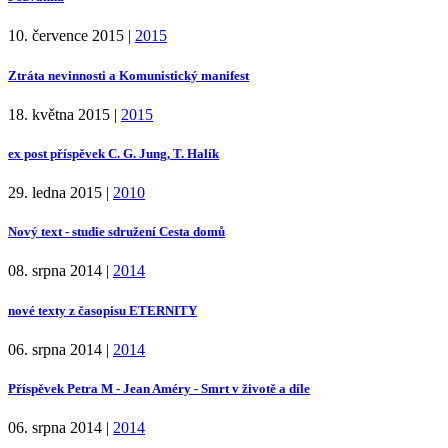
10. července 2015
|
2015
Ztráta nevinnosti a Komunistický manifest
18. května 2015
|
2015
ex post příspěvek C. G. Jung, T. Halík
29. ledna 2015
|
2010
Nový text - studie sdružení Cesta domů
08. srpna 2014
|
2014
nové texty z časopisu ETERNITY
06. srpna 2014
|
2014
Příspěvek Petra M - Jean Améry - Smrt v životě a díle
06. srpna 2014
|
2014