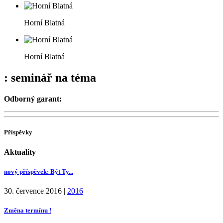
Horní Blatná
Horní Blatná
: seminář na téma
Odborný garant:
Příspěvky
Aktuality
nový příspěvek: Být Ty...
30. července 2016
|
2016
Změna termínu !