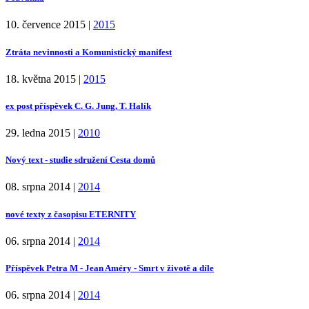
10. července 2015
|
2015
Ztráta nevinnosti a Komunistický manifest
18. května 2015
|
2015
ex post příspěvek C. G. Jung, T. Halík
29. ledna 2015
|
2010
Nový text - studie sdružení Cesta domů
08. srpna 2014
|
2014
nové texty z časopisu ETERNITY
06. srpna 2014
|
2014
Příspěvek Petra M - Jean Améry - Smrt v životě a díle
06. srpna 2014
|
2014