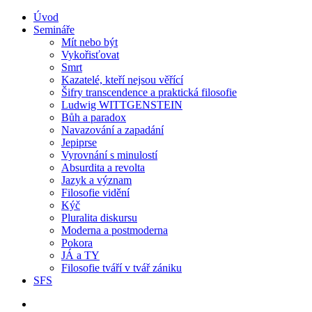
Úvod
Semináře
Mít nebo být
Vykořisťovat
Smrt
Kazatelé, kteří nejsou věřící
Šifry transcendence a praktická filosofie
Ludwig WITTGENSTEIN
Bůh a paradox
Navazování a zapadání
Jepiprse
Vyrovnání s minulostí
Absurdita a revolta
Jazyk a význam
Filosofie vidění
Kýč
Pluralita diskursu
Moderna a postmoderna
Pokora
JÁ a TY
Filosofie tváří v tvář zániku
SFS