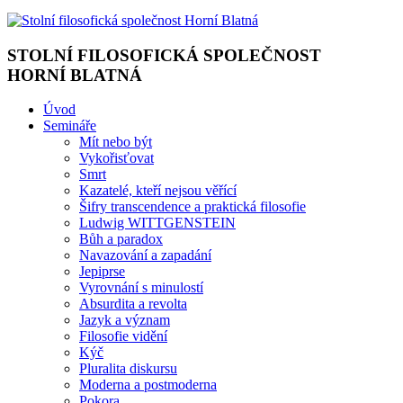
STOLNÍ FILOSOFICKÁ SPOLEČNOST
HORNÍ BLATNÁ
Úvod
Semináře
Mít nebo být
Vykořisťovat
Smrt
Kazatelé, kteří nejsou věřící
Šifry transcendence a praktická filosofie
Ludwig WITTGENSTEIN
Bůh a paradox
Navazování a zapadání
Jepiprse
Vyrovnání s minulostí
Absurdita a revolta
Jazyk a význam
Filosofie vidění
Kýč
Pluralita diskursu
Moderna a postmoderna
Pokora