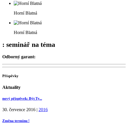
Horní Blatná
Horní Blatná
: seminář na téma
Odborný garant:
Příspěvky
Aktuality
nový příspěvek: Být Ty...
30. července 2016
|
2016
Změna termínu !