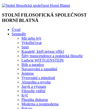
STOLNÍ FILOSOFICKÁ SPOLEČNOST
HORNÍ BLATNÁ
Úvod
Semináře
Mít nebo být
Vykořisťovat
Smrt
Kazatelé, kteří nejsou věřící
Šifry transcendence a praktická filosofie
Ludwig WITTGENSTEIN
Bůh a paradox
Navazování a zapadání
Jepiprse
Vyrovnání s minulostí
Absurdita a revolta
Jazyk a význam
Filosofie vidění
Kýč
Pluralita diskursu
Moderna a postmoderna
Pokora