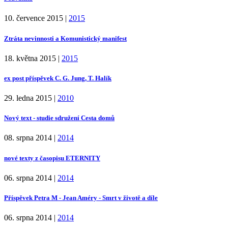
10. července 2015
|
2015
Ztráta nevinnosti a Komunistický manifest
18. května 2015
|
2015
ex post příspěvek C. G. Jung, T. Halík
29. ledna 2015
|
2010
Nový text - studie sdružení Cesta domů
08. srpna 2014
|
2014
nové texty z časopisu ETERNITY
06. srpna 2014
|
2014
Příspěvek Petra M - Jean Améry - Smrt v životě a díle
06. srpna 2014
|
2014