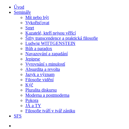
Úvod
Semináře
Mít nebo být
Vykořisťovat
Smrt
Kazatelé, kteří nejsou věřící
Šifry transcendence a praktická filosofie
Ludwig WITTGENSTEIN
Bůh a paradox
Navazování a zapadání
Jepiprse
Vyrovnání s minulostí
Absurdita a revolta
Jazyk a význam
Filosofie vidění
Kýč
Pluralita diskursu
Moderna a postmoderna
Pokora
JÁ a TY
Filosofie tváří v tvář zániku
SFS