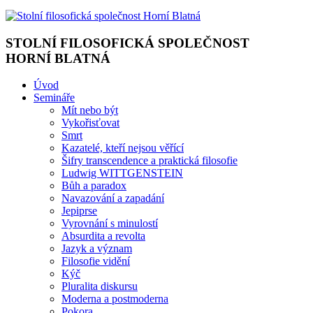
STOLNÍ FILOSOFICKÁ SPOLEČNOST
HORNÍ BLATNÁ
Úvod
Semináře
Mít nebo být
Vykořisťovat
Smrt
Kazatelé, kteří nejsou věřící
Šifry transcendence a praktická filosofie
Ludwig WITTGENSTEIN
Bůh a paradox
Navazování a zapadání
Jepiprse
Vyrovnání s minulostí
Absurdita a revolta
Jazyk a význam
Filosofie vidění
Kýč
Pluralita diskursu
Moderna a postmoderna
Pokora