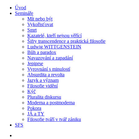
Úvod
Semináře
Mít nebo být
Vykořisťovat
Smrt
Kazatelé, kteří nejsou věřící
Šifry transcendence a praktická filosofie
Ludwig WITTGENSTEIN
Bůh a paradox
Navazování a zapadání
Jepiprse
Vyrovnání s minulostí
Absurdita a revolta
Jazyk a význam
Filosofie vidění
Kýč
Pluralita diskursu
Moderna a postmoderna
Pokora
JÁ a TY
Filosofie tváří v tvář zániku
SFS