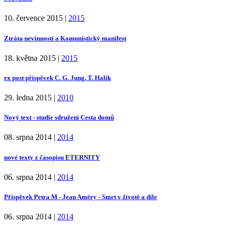
10. července 2015
|
2015
Ztráta nevinnosti a Komunistický manifest
18. května 2015
|
2015
ex post příspěvek C. G. Jung, T. Halík
29. ledna 2015
|
2010
Nový text - studie sdružení Cesta domů
08. srpna 2014
|
2014
nové texty z časopisu ETERNITY
06. srpna 2014
|
2014
Příspěvek Petra M - Jean Améry - Smrt v životě a díle
06. srpna 2014
|
2014