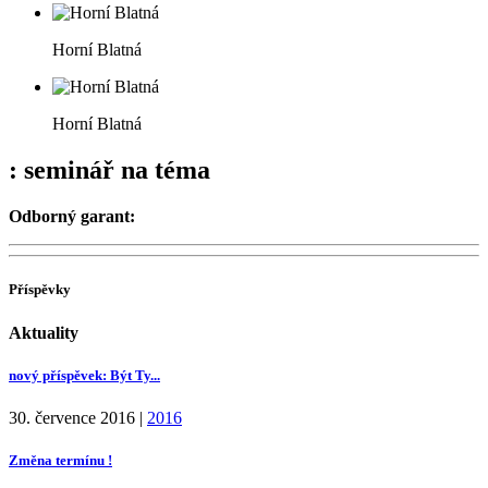
Horní Blatná
Horní Blatná
: seminář na téma
Odborný garant:
Příspěvky
Aktuality
nový příspěvek: Být Ty...
30. července 2016
|
2016
Změna termínu !