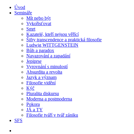
Úvod
Semináře
Mít nebo být
Vykořisťovat
Smrt
Kazatelé, kteří nejsou věřící
Šifry transcendence a praktická filosofie
Ludwig WITTGENSTEIN
Bůh a paradox
Navazování a zapadání
Jepiprse
Vyrovnání s minulostí
Absurdita a revolta
Jazyk a význam
Filosofie vidění
Kýč
Pluralita diskursu
Moderna a postmoderna
Pokora
JÁ a TY
Filosofie tváří v tvář zániku
SFS