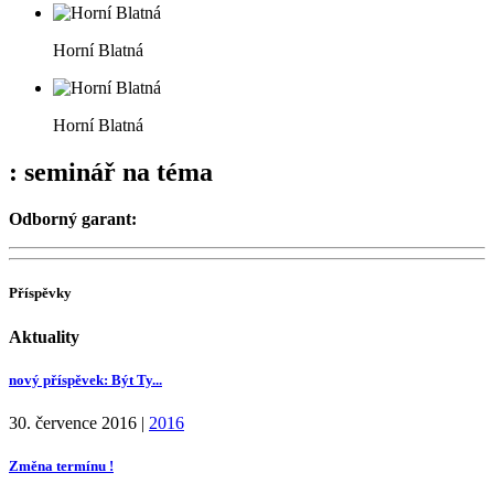
Horní Blatná
Horní Blatná
: seminář na téma
Odborný garant:
Příspěvky
Aktuality
nový příspěvek: Být Ty...
30. července 2016
|
2016
Změna termínu !