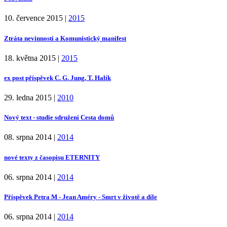
10. července 2015
|
2015
Ztráta nevinnosti a Komunistický manifest
18. května 2015
|
2015
ex post příspěvek C. G. Jung, T. Halík
29. ledna 2015
|
2010
Nový text - studie sdružení Cesta domů
08. srpna 2014
|
2014
nové texty z časopisu ETERNITY
06. srpna 2014
|
2014
Příspěvek Petra M - Jean Améry - Smrt v životě a díle
06. srpna 2014
|
2014