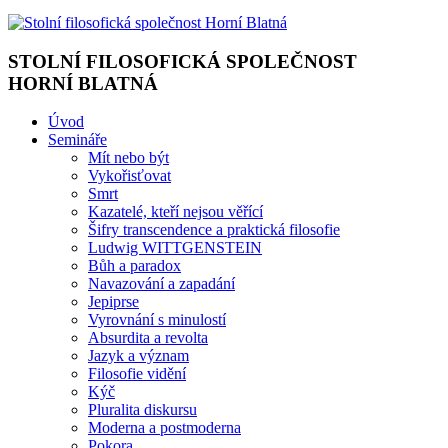
STOLNÍ FILOSOFICKÁ SPOLEČNOST
HORNÍ BLATNÁ
Úvod
Semináře
Mít nebo být
Vykořisťovat
Smrt
Kazatelé, kteří nejsou věřící
Šifry transcendence a praktická filosofie
Ludwig WITTGENSTEIN
Bůh a paradox
Navazování a zapadání
Jepiprse
Vyrovnání s minulostí
Absurdita a revolta
Jazyk a význam
Filosofie vidění
Kýč
Pluralita diskursu
Moderna a postmoderna
Pokora