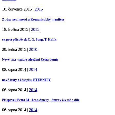
10. července 2015
|
2015
Ztráta nevinnosti a Komunistický manifest
18. května 2015
|
2015
ex post příspěvek C. G. Jung, T. Halík
29. ledna 2015
|
2010
Nový text - studie sdružení Cesta domů
08. srpna 2014
|
2014
nové texty z časopisu ETERNITY
06. srpna 2014
|
2014
Příspěvek Petra M - Jean Améry - Smrt v životě a díle
06. srpna 2014
|
2014