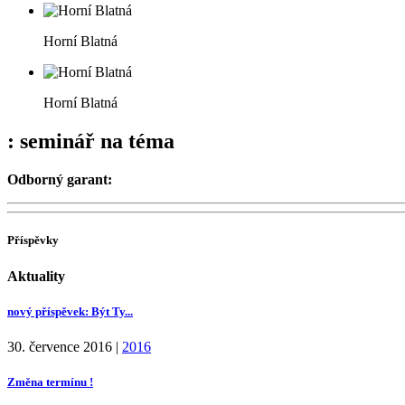
Horní Blatná
Horní Blatná
: seminář na téma
Odborný garant:
Příspěvky
Aktuality
nový příspěvek: Být Ty...
30. července 2016
|
2016
Změna termínu !