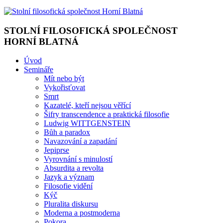
STOLNÍ FILOSOFICKÁ SPOLEČNOST
HORNÍ BLATNÁ
Úvod
Semináře
Mít nebo být
Vykořisťovat
Smrt
Kazatelé, kteří nejsou věřící
Šifry transcendence a praktická filosofie
Ludwig WITTGENSTEIN
Bůh a paradox
Navazování a zapadání
Jepiprse
Vyrovnání s minulostí
Absurdita a revolta
Jazyk a význam
Filosofie vidění
Kýč
Pluralita diskursu
Moderna a postmoderna
Pokora