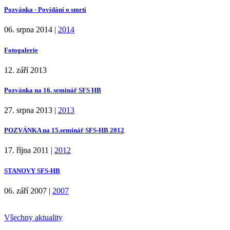
Pozvánka - Povídání o smrti
06. srpna 2014
|
2014
Fotogalerie
12. září 2013
Pozvánka na 16. seminář SFS HB
27. srpna 2013
|
2013
POZVÁNKA na 15.seminář SFS-HB 2012
17. října 2011
|
2012
STANOVY SFS-HB
06. září 2007
|
2007
Všechny aktuality