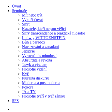
Úvod
Semináře
Mít nebo být
Vykořisťovat
Smrt
Kazatelé, kteří nejsou věřící
Šifry transcendence a praktická filosofie
Ludwig WITTGENSTEIN
Bůh a paradox
Navazování a zapadání
Jepiprse
Vyrovnání s minulostí
Absurdita a revolta
Jazyk a význam
Filosofie vidění
Kýč
Pluralita diskursu
Moderna a postmoderna
Pokora
JÁ a TY
Filosofie tváří v tvář zániku
SFS