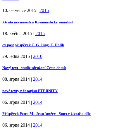
10. července 2015
|
2015
Ztráta nevinnosti a Komunistický manifest
18. května 2015
|
2015
ex post příspěvek C. G. Jung, T. Halík
29. ledna 2015
|
2010
Nový text - studie sdružení Cesta domů
08. srpna 2014
|
2014
nové texty z časopisu ETERNITY
06. srpna 2014
|
2014
Příspěvek Petra M - Jean Améry - Smrt v životě a díle
06. srpna 2014
|
2014