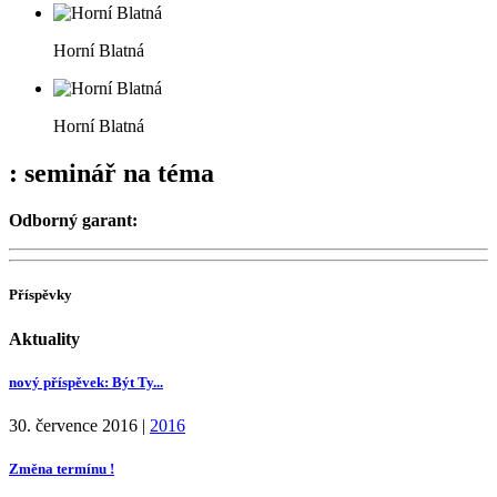
Horní Blatná
Horní Blatná
: seminář na téma
Odborný garant:
Příspěvky
Aktuality
nový příspěvek: Být Ty...
30. července 2016
|
2016
Změna termínu !