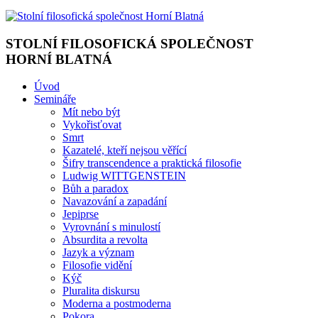
STOLNÍ FILOSOFICKÁ SPOLEČNOST
HORNÍ BLATNÁ
Úvod
Semináře
Mít nebo být
Vykořisťovat
Smrt
Kazatelé, kteří nejsou věřící
Šifry transcendence a praktická filosofie
Ludwig WITTGENSTEIN
Bůh a paradox
Navazování a zapadání
Jepiprse
Vyrovnání s minulostí
Absurdita a revolta
Jazyk a význam
Filosofie vidění
Kýč
Pluralita diskursu
Moderna a postmoderna
Pokora