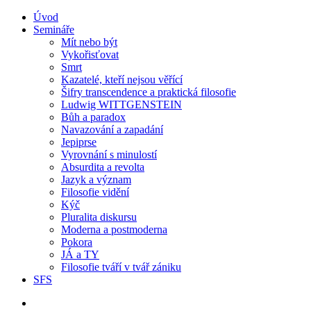
Úvod
Semináře
Mít nebo být
Vykořisťovat
Smrt
Kazatelé, kteří nejsou věřící
Šifry transcendence a praktická filosofie
Ludwig WITTGENSTEIN
Bůh a paradox
Navazování a zapadání
Jepiprse
Vyrovnání s minulostí
Absurdita a revolta
Jazyk a význam
Filosofie vidění
Kýč
Pluralita diskursu
Moderna a postmoderna
Pokora
JÁ a TY
Filosofie tváří v tvář zániku
SFS