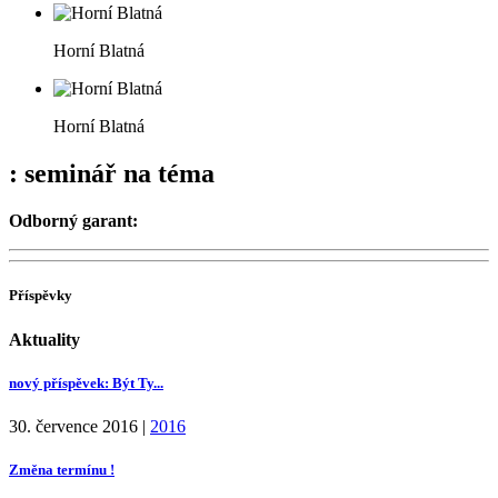
Horní Blatná
Horní Blatná
: seminář na téma
Odborný garant:
Příspěvky
Aktuality
nový příspěvek: Být Ty...
30. července 2016
|
2016
Změna termínu !