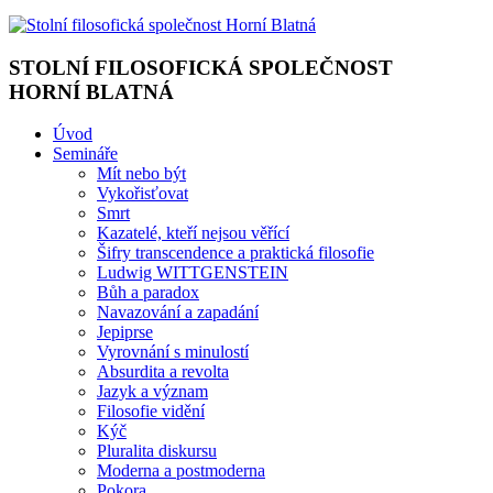
STOLNÍ FILOSOFICKÁ SPOLEČNOST
HORNÍ BLATNÁ
Úvod
Semináře
Mít nebo být
Vykořisťovat
Smrt
Kazatelé, kteří nejsou věřící
Šifry transcendence a praktická filosofie
Ludwig WITTGENSTEIN
Bůh a paradox
Navazování a zapadání
Jepiprse
Vyrovnání s minulostí
Absurdita a revolta
Jazyk a význam
Filosofie vidění
Kýč
Pluralita diskursu
Moderna a postmoderna
Pokora