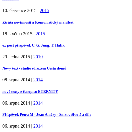
10. července 2015
|
2015
Ztráta nevinnosti a Komunistický manifest
18. května 2015
|
2015
ex post příspěvek C. G. Jung, T. Halík
29. ledna 2015
|
2010
Nový text - studie sdružení Cesta domů
08. srpna 2014
|
2014
nové texty z časopisu ETERNITY
06. srpna 2014
|
2014
Příspěvek Petra M - Jean Améry - Smrt v životě a díle
06. srpna 2014
|
2014