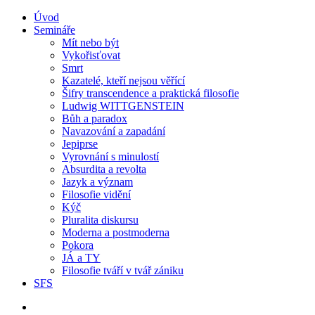
Úvod
Semináře
Mít nebo být
Vykořisťovat
Smrt
Kazatelé, kteří nejsou věřící
Šifry transcendence a praktická filosofie
Ludwig WITTGENSTEIN
Bůh a paradox
Navazování a zapadání
Jepiprse
Vyrovnání s minulostí
Absurdita a revolta
Jazyk a význam
Filosofie vidění
Kýč
Pluralita diskursu
Moderna a postmoderna
Pokora
JÁ a TY
Filosofie tváří v tvář zániku
SFS