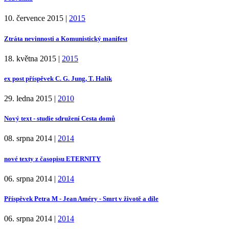
10. července 2015
|
2015
Ztráta nevinnosti a Komunistický manifest
18. května 2015
|
2015
ex post příspěvek C. G. Jung, T. Halík
29. ledna 2015
|
2010
Nový text - studie sdružení Cesta domů
08. srpna 2014
|
2014
nové texty z časopisu ETERNITY
06. srpna 2014
|
2014
Příspěvek Petra M - Jean Améry - Smrt v životě a díle
06. srpna 2014
|
2014