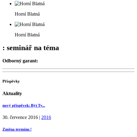
Horní Blatná
Horní Blatná
: seminář na téma
Odborný garant:
Příspěvky
Aktuality
nový příspěvek: Být Ty...
30. července 2016
|
2016
Změna termínu !