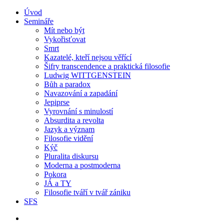
Úvod
Semináře
Mít nebo být
Vykořisťovat
Smrt
Kazatelé, kteří nejsou věřící
Šifry transcendence a praktická filosofie
Ludwig WITTGENSTEIN
Bůh a paradox
Navazování a zapadání
Jepiprse
Vyrovnání s minulostí
Absurdita a revolta
Jazyk a význam
Filosofie vidění
Kýč
Pluralita diskursu
Moderna a postmoderna
Pokora
JÁ a TY
Filosofie tváří v tvář zániku
SFS