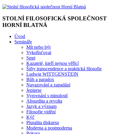
STOLNÍ FILOSOFICKÁ SPOLEČNOST
HORNÍ BLATNÁ
Úvod
Semináře
Mít nebo být
Vykořisťovat
Smrt
Kazatelé, kteří nejsou věřící
Šifry transcendence a praktická filosofie
Ludwig WITTGENSTEIN
Bůh a paradox
Navazování a zapadání
Jepiprse
Vyrovnání s minulostí
Absurdita a revolta
Jazyk a význam
Filosofie vidění
Kýč
Pluralita diskursu
Moderna a postmoderna
Pokora