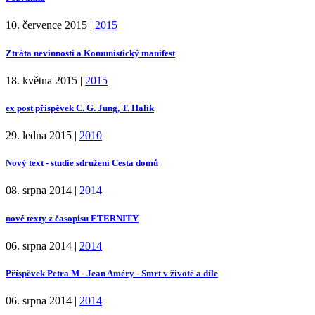
10. července 2015
|
2015
Ztráta nevinnosti a Komunistický manifest
18. května 2015
|
2015
ex post příspěvek C. G. Jung, T. Halík
29. ledna 2015
|
2010
Nový text - studie sdružení Cesta domů
08. srpna 2014
|
2014
nové texty z časopisu ETERNITY
06. srpna 2014
|
2014
Příspěvek Petra M - Jean Améry - Smrt v životě a díle
06. srpna 2014
|
2014