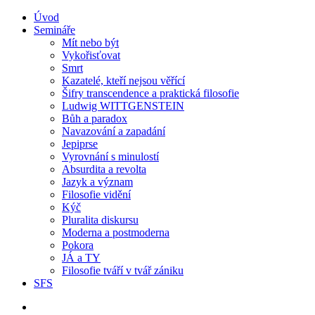
Úvod
Semináře
Mít nebo být
Vykořisťovat
Smrt
Kazatelé, kteří nejsou věřící
Šifry transcendence a praktická filosofie
Ludwig WITTGENSTEIN
Bůh a paradox
Navazování a zapadání
Jepiprse
Vyrovnání s minulostí
Absurdita a revolta
Jazyk a význam
Filosofie vidění
Kýč
Pluralita diskursu
Moderna a postmoderna
Pokora
JÁ a TY
Filosofie tváří v tvář zániku
SFS