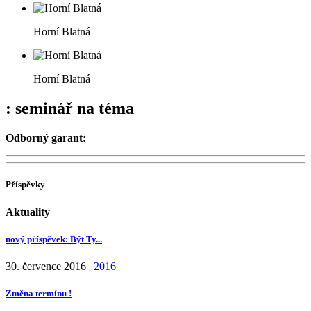
Horní Blatná
Horní Blatná
: seminář na téma
Odborný garant:
Příspěvky
Aktuality
nový příspěvek: Být Ty...
30. července 2016
|
2016
Změna termínu !