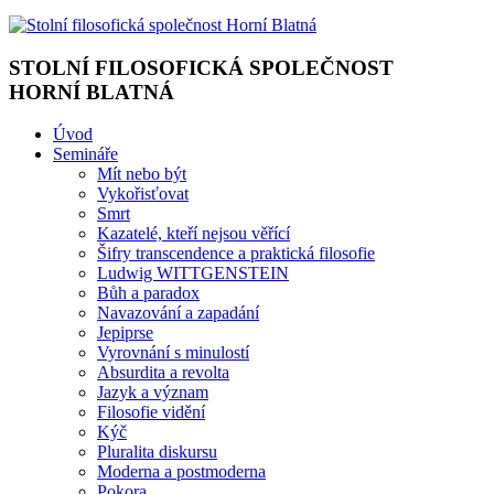
STOLNÍ FILOSOFICKÁ SPOLEČNOST
HORNÍ BLATNÁ
Úvod
Semináře
Mít nebo být
Vykořisťovat
Smrt
Kazatelé, kteří nejsou věřící
Šifry transcendence a praktická filosofie
Ludwig WITTGENSTEIN
Bůh a paradox
Navazování a zapadání
Jepiprse
Vyrovnání s minulostí
Absurdita a revolta
Jazyk a význam
Filosofie vidění
Kýč
Pluralita diskursu
Moderna a postmoderna
Pokora