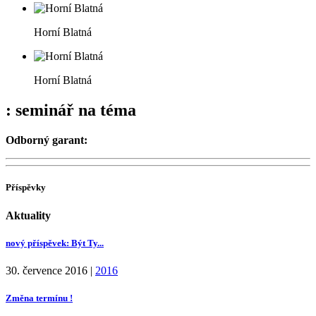
Horní Blatná
Horní Blatná
: seminář na téma
Odborný garant:
Příspěvky
Aktuality
nový příspěvek: Být Ty...
30. července 2016
|
2016
Změna termínu !