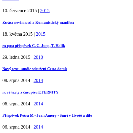
10. července 2015
|
2015
Ztráta nevinnosti a Komunistický manifest
18. května 2015
|
2015
ex post příspěvek C. G. Jung, T. Halík
29. ledna 2015
|
2010
Nový text - studie sdružení Cesta domů
08. srpna 2014
|
2014
nové texty z časopisu ETERNITY
06. srpna 2014
|
2014
Příspěvek Petra M - Jean Améry - Smrt v životě a díle
06. srpna 2014
|
2014