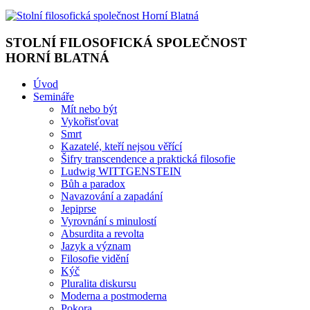
STOLNÍ FILOSOFICKÁ SPOLEČNOST
HORNÍ BLATNÁ
Úvod
Semináře
Mít nebo být
Vykořisťovat
Smrt
Kazatelé, kteří nejsou věřící
Šifry transcendence a praktická filosofie
Ludwig WITTGENSTEIN
Bůh a paradox
Navazování a zapadání
Jepiprse
Vyrovnání s minulostí
Absurdita a revolta
Jazyk a význam
Filosofie vidění
Kýč
Pluralita diskursu
Moderna a postmoderna
Pokora