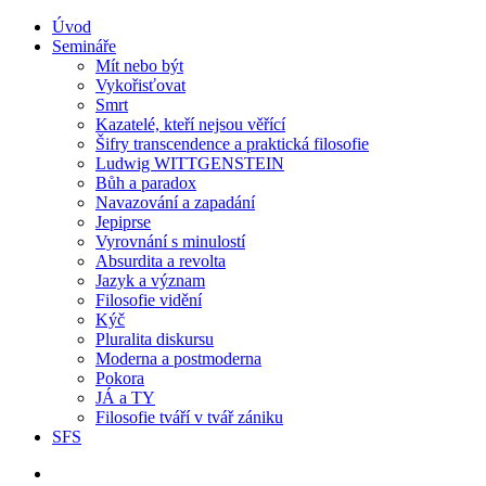
Úvod
Semináře
Mít nebo být
Vykořisťovat
Smrt
Kazatelé, kteří nejsou věřící
Šifry transcendence a praktická filosofie
Ludwig WITTGENSTEIN
Bůh a paradox
Navazování a zapadání
Jepiprse
Vyrovnání s minulostí
Absurdita a revolta
Jazyk a význam
Filosofie vidění
Kýč
Pluralita diskursu
Moderna a postmoderna
Pokora
JÁ a TY
Filosofie tváří v tvář zániku
SFS