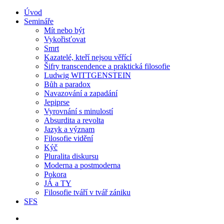
Úvod
Semináře
Mít nebo být
Vykořisťovat
Smrt
Kazatelé, kteří nejsou věřící
Šifry transcendence a praktická filosofie
Ludwig WITTGENSTEIN
Bůh a paradox
Navazování a zapadání
Jepiprse
Vyrovnání s minulostí
Absurdita a revolta
Jazyk a význam
Filosofie vidění
Kýč
Pluralita diskursu
Moderna a postmoderna
Pokora
JÁ a TY
Filosofie tváří v tvář zániku
SFS