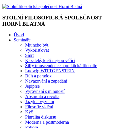
STOLNÍ FILOSOFICKÁ SPOLEČNOST
HORNÍ BLATNÁ
Úvod
Semináře
Mít nebo být
Vykořisťovat
Smrt
Kazatelé, kteří nejsou věřící
Šifry transcendence a praktická filosofie
Ludwig WITTGENSTEIN
Bůh a paradox
Navazování a zapadání
Jepiprse
Vyrovnání s minulostí
Absurdita a revolta
Jazyk a význam
Filosofie vidění
Kýč
Pluralita diskursu
Moderna a postmoderna
Pokora