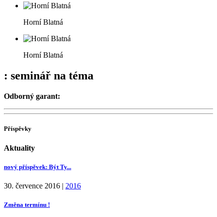
Horní Blatná
Horní Blatná
: seminář na téma
Odborný garant:
Příspěvky
Aktuality
nový příspěvek: Být Ty...
30. července 2016
|
2016
Změna termínu !