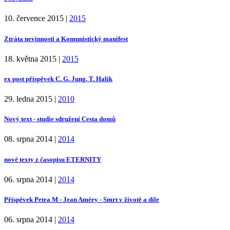
10. července 2015
|
2015
Ztráta nevinnosti a Komunistický manifest
18. května 2015
|
2015
ex post příspěvek C. G. Jung, T. Halík
29. ledna 2015
|
2010
Nový text - studie sdružení Cesta domů
08. srpna 2014
|
2014
nové texty z časopisu ETERNITY
06. srpna 2014
|
2014
Příspěvek Petra M - Jean Améry - Smrt v životě a díle
06. srpna 2014
|
2014